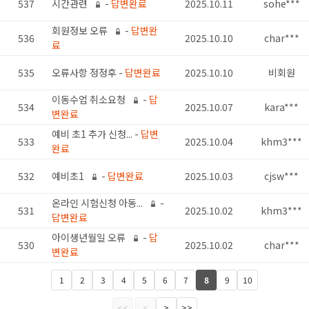
537
시간관련
-
답변완료
2025.10.11
sohe***
회원정보 오류
-
답변완
536
2025.10.10
char***
료
535
오류사항 정정후 -
답변완료
2025.10.10
비회원
이동수업 취소요청
-
답
534
2025.10.07
kara***
변완료
예비 초1 추가 신청... -
답변
533
2025.10.04
khm3***
완료
532
예비초1
-
답변완료
2025.10.03
cjsw***
온라인 시험신청 아동...
-
531
2025.10.02
khm3***
답변완료
아이생년월일 오류
-
답
530
2025.10.02
char***
변완료
1
2
3
4
5
6
7
8
9
10
<<
<
>
>>