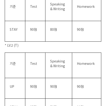
Speaking
기준
Test
Homework
& Writing
STAY
90
점
80
점
90
점
* LV.2 (T)
Speaking
기준
Test
Homework
& Writing
UP
90
점
90
점
90
점