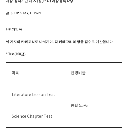
대상
:
성적기간 내
2
개월
(16
회
)
이상 등록학생
결과
: UP, STAY, DOWN
#
평가항목
세 가지의 카테고리로 나눠지며
,
각 카테고리의 평균 점수로 계산합니다
* Test (100
점
)
과목
반영비율
Literature Lesson Test
통합
55%
Science Chapter Test