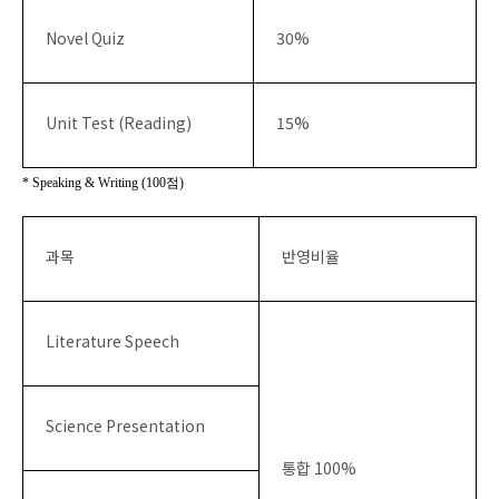
Novel Quiz
30%
Unit Test (Reading)
15%
* Speaking & Writing (100
점
)
과목
반영비율
Literature Speech
Science Presentation
통합
100%