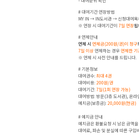
- 대여순위 확인
# 대여기간 연장방법
MY IN → IN도서관 → 신청대여
※ 연장 시 대여기간이
7일 연장
됩
# 연체안내
연체 시
연체금(200원/권)이 청구
7일 이상
연체하는 경우
연체한 기
※ 연체 시 사전 안내를 드립니다.
# 기본정보
대여권수:
최대 4권
대여비용:
200원/권
대여기간:
7일(1회 연장 가능)
대여방법: 방문(3층 도서관), 온라
예치금(보증금):
20,000원(현금)
# 예치금 안내
예치금은 환불요청 시 남은 금액을
대여료, 파손 및 분실에 따른 구