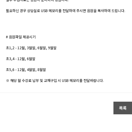
필요하신 경우 상담실로
USB
메모리를
전달하여 주시면
음원을 복사하여 드립니다
.
#
음원파일 제공시기
초
1,2 - 12
월
, 3
월말
, 6
월말
, 9
월말
초
3,4 - 12
월
, 6
월말
초
5,6 - 12
월
, 4
월말
, 8
월말
※ 해당 월 수강료 납부 및 교재구입 시
USB
메모리를 전달바랍니다
.
목록