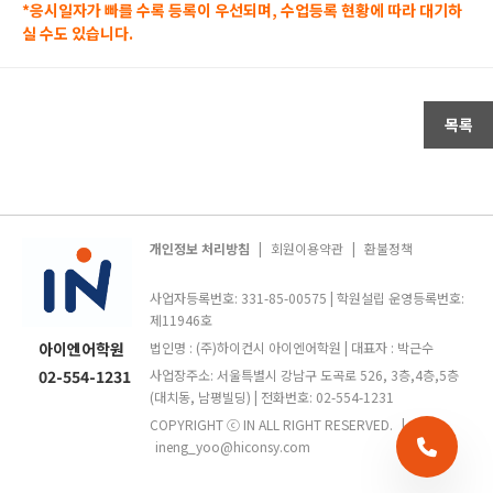
*응시일자가 빠를 수록 등록이 우선되며, 수업등록 현황에 따라 대기하
실 수도 있습니다.
목록
개인정보 처리방침
|
회원이용약관
|
환불정책
사업자등록번호: 331-85-00575 | 학원설립 운영등록번호:
제11946호
아이엔어학원
법인명 : (주)하이컨시 아이엔어학원 | 대표자 : 박근수
02-554-1231
사업장주소: 서울특별시 강남구 도곡로 526, 3층,4층,5층
(대치동, 남평빌딩) | 전화번호: 02-554-1231
COPYRIGHT ⓒ IN ALL RIGHT RESERVED.
|
ineng_yoo@hiconsy.com