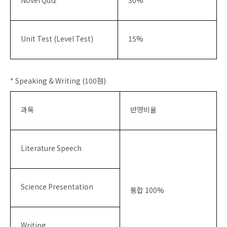
Novel Quiz
30%
Unit Test (Level Test)
15%
* Speaking & Writing (100점)
과목
반영비율
Literature Speech
Science Presentation
통합 100%
Writing