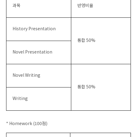
과목
반영비율
History Presentation
통합 50%
Novel Presentation
Novel Writing
통합 50%
Writing
* Homework (100점)