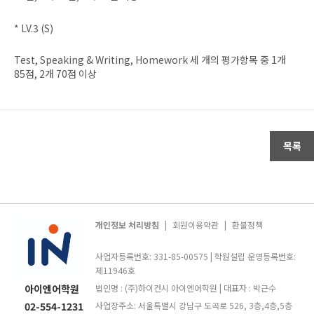
* LV.3 (S)
Test, Speaking & Writing, Homework
세 개의 평가항목 중
1
개
85
점
, 2
개
70
점 이상
목록
개인정보 처리방침
|
회원이용약관
|
환불정책
사업자등록번호: 331-85-00575 | 학원설립 운영등록번호:
제11946호
아이엔어학원
법인명 : (주)하이컨시 아이엔어학원 | 대표자 : 박근수
02-554-1231
사업장주소: 서울특별시 강남구 도곡로 526, 3층,4층,5층