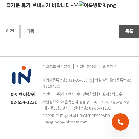
즐거운 휴가 보내시기 바랍니다~^^
이전
다음
목록
개인정보 처리방침
|
회원이용약관
|
환불정책
사업자등록번호: 331-85-00575 | 학원설립 운영등록번호:
제11946호
아이엔어학원
법인명 : (주)하이컨시 아이엔어학원 | 대표자 : 박근수
02-554-1231
사업장주소: 서울특별시 강남구 도곡로 526, 3층,4층,5층
(대치동, 남평빌딩) | 전화번호: 02-554-1231
COPYRIGHT ⓒ IN ALL RIGHT RESERVED.
|
ineng_yoo@hiconsy.com