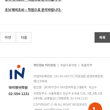
초5(예비초6) – 학원으로 문의바랍니다.
이전
다음
목록
개인정보 처리방침
|
회원이용약관
|
환불정책
사업자등록번호: 331-85-00575 | 학원설립 운영등록번호:
제11946호
아이엔어학원
법인명 : (주)하이컨시 아이엔어학원 | 대표자 : 박근수
02-554-1231
사업장주소: 서울특별시 강남구 도곡로 526, 3층,4층,5층
(대치동, 남평빌딩) | 전화번호: 02-554-1231
COPYRIGHT ⓒ IN ALL RIGHT RESERVED.
|
ineng_yoo@hiconsy.com